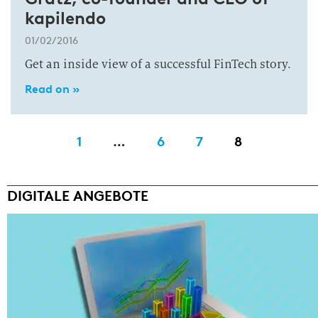
kapilendo
01/02/2016
Get an inside view of a successful FinTech story.
Read on »
1
…
6
7
8
DIGITALE ANGEBOTE